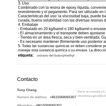
3. Uso
Combinado con la resina de epoxy líquida, convenient
revestimiento y el pegamento. Para ser utilizado en 
Características del uso: la viscosidad baja, puede b
curada, buena solubilidad con las diversas resinas 
4. Embalaje
- Embalado en 20 kg/barrel o 180 kg/barrel o envas
- El almacenamiento y el transporte deben ajustarse
- Tienda en un área fresca, seca y bien-ventilada. Gua
- Es necesario mantener (firmemente uso posterior ai
5.
Todas las sustancias químicas se deben considerar peli
manejar esta sustancia química o su envase. La direcció
etiqueta:
oxirano del butoxymethyl
Contacto
Tony Cheng
Número de teléfono :
+8615068065307
WhatsApp :
+8615068065307