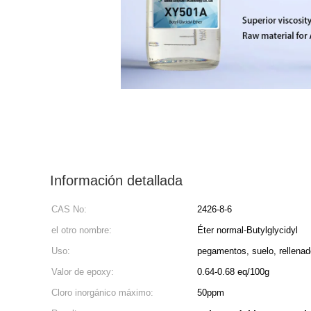
Información detallada
CAS No:
2426-8-6
el otro nombre:
Éter normal-Butylglycidyl
Uso:
pegamentos, suelo, rellena
Valor de epoxy:
0.64-0.68 eq/100g
Cloro inorgánico máximo:
50ppm