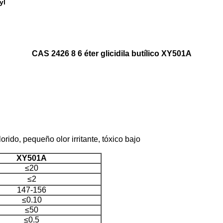
yl
CAS 2426 8 6 éter glicidila butílico XY501A
orido, pequeño olor irritante, tóxico bajo
XY501A
≤20
≤2
147-156
≤0.10
≤50
≤0.5