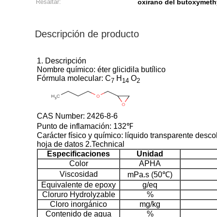
Resaltar:
oxirano del butoxymeth
Descripción de producto
1. Descripción
Nombre químico: éter glicidila butílico
Fórmula molecular: C
H
O
7
14
2
CAS Number: 2426-8-6
Punto de inflamación: 132℉
Carácter físico y químico: líquido transparente descol
hoja de datos 2.Technical
Especificaciones
Unidad
Color
APHA
Viscosidad
mPa.s (50℃)
Equivalente de epoxy
g/eq
Cloruro Hydrolyzable
%
Cloro inorgánico
mg/kg
Contenido de agua
%