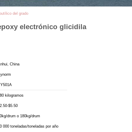
utílico del grado
poxy electrónico glicidila
nhui, China
ynorm
Y501A
80 kilogramos
2.50-$5.50
0kg/drum o 180kg/drum
0 000 toneladas/toneladas por año