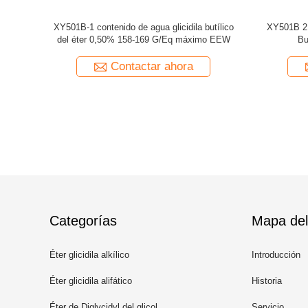
de XY501B-
Éter CAS del butilo 2 3 Epoxypropyl de
XY501B-2 va
as de epoxy
XY501B-3ZD 2426 8 6 para los
del
pegamentos/suelo
a
Contactar ahora
Categorías
Mapa del 
Éter glicidila alkílico
Introducción
Éter glicidila alifático
Historia
Éter de Diglycidyl del glicol
Servicio