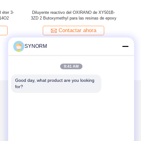
ylglycidyl
Oxirano glicidila butílico CAS de Butoxymethyl
XY501B-1 co
A
del éter 2 de XY501B-3ZG 2426 8 6
del éter 
Contactar ahora
SYNORM
9:41 AM
Good day, what product are you looking 
for?
Envíenos un correo