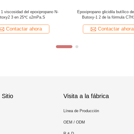
lor glicidila N-butílico del epóxido
Cloruro Hydrolyzable el ≤0.1% But
 éter BGE 0.54-0.58eq/100g
del éter normal de XY501
Contactar ahora
Contactar ahora
Sitio
Visita a la fábrica
Línea de Producción
OEM / ODM
R & D