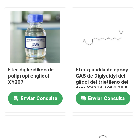
Éter diglicidílico de
Éter glicidila de epoxy
polipropilenglicol
CAS de Diglycidyl del
XY207
glicol del trietileno del
éter XY216 1954 28 5
Hogar
Enviar Consulta
Enviar Consulta
Productos
Sobre nosotros