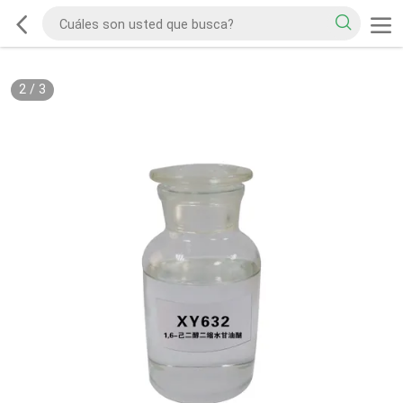
2
/
3